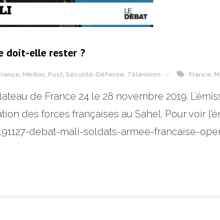
 doit-elle rester ?
France
,
Médias
,
Post
,
Sécurité-Défense
,
Télévision
France
,
M
 plateau de France 24 le 28 novembre 2019. L’émi
ation des forces françaises au Sahel. Pour voir l’é
191127-debat-mali-soldats-armee-francaise-ope