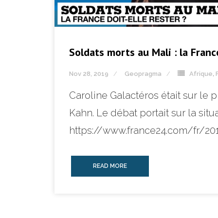
Soldats morts au Mali : la France
Nov 28, 2019
Geopragma
Afrique
,
Caroline Galactéros était sur le
Kahn. Le débat portait sur la situ
https://www.france24.com/fr/20
READ MORE