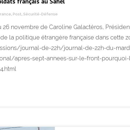
oldats français au Sahel
France
,
Post
,
Sécurité-Défense
 du 26 novembre de Caroline Galactéros, Préside
de la politique étrangère française dans cette zo
missions/journal-de-22h/journal-de-22h-du-mar
onal/apres-sept-annees-sur-le-front-pourquoi-l
4.html