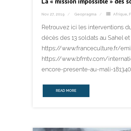
La « mission impossible » des s
Nov 27, 2019
Geopragma
Afrique
,
Retrouvez ici les interventions
décès des 13 soldats au Sahel et 
https://www.franceculture.fr/e
https://www.bfmtv.com/internati
encore-presente-au-mali-181340
READ MORE