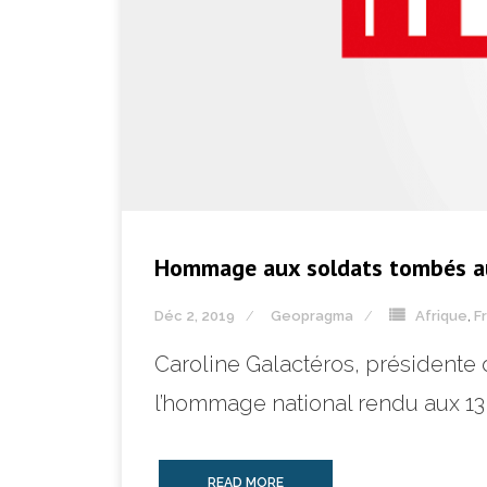
Hommage aux soldats tombés a
Déc 2, 2019
Geopragma
Afrique
,
F
Caroline Galactéros, présidente
l’hommage national rendu aux 13 
READ MORE