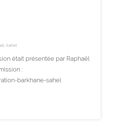
ali
,
Sahel
ssion était présentée par Raphaël
mission :
ration-barkhane-sahel