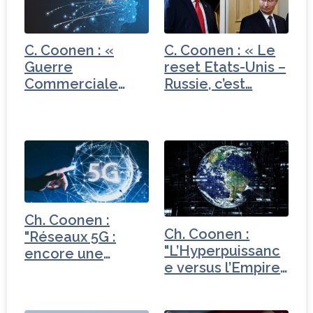
C. Coonen : «
C. Coonen : « Le
Guerre
reset Etats-Unis –
Commerciale
Russie, c’est…
Chine – Etats-
Unis…
Ch. Coonen :
Ch. Coonen :
"Réseaux 5G :
"L’Hyperpuissanc
encore une
e versus l’Empire
révolution qui…
du…