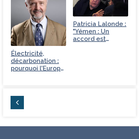
Patricia Lalonde :
"Yémen : Un
accord est
possible"
Électricité,
décarbonation :
pourquoi l’Europe
a tout faux