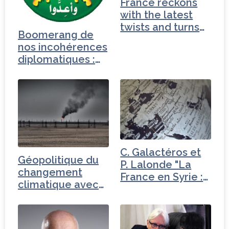
France reckons
with the latest
twists and turns
Boomerang de
in…
nos incohérences
diplomatiques :
la…
C. Galactéros et
Géopolitique du
P. Lalonde "La
changement
France en Syrie :
climatique avec
en…
Brice Lalonde