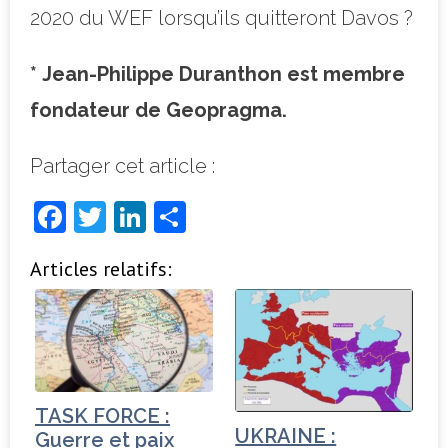
2020 du WEF lorsqu’ils quitteront Davos ?
*
Jean-Philippe Duranthon est membre
fondateur de Geopragma.
Partager cet article :
F
T
Li
P
a
w
n
ar
Articles relatifs:
c
it
k
ta
e
t
e
g
b
e
dI
e
o
r
n
r
o
TASK FORCE :
k
UKRAINE :
Guerre et paix