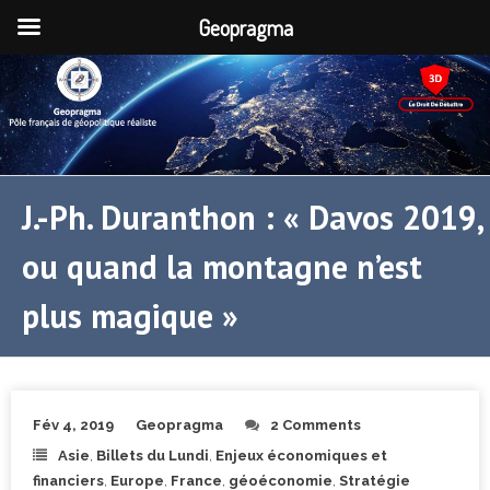
Geopragma
J.-Ph. Duranthon : « Davos 2019,
ou quand la montagne n’est
plus magique »
Fév 4, 2019
Geopragma
2 Comments
Asie
,
Billets du Lundi
,
Enjeux économiques et
financiers
,
Europe
,
France
,
géoéconomie
,
Stratégie