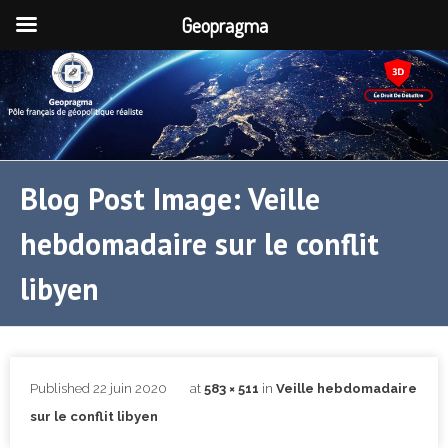
Geopragma
Blog Post Image: Veille
hebdomadaire sur le conflit
libyen
Published
22 juin 2020
at
583 × 511
in
Veille hebdomadaire
sur le conflit libyen