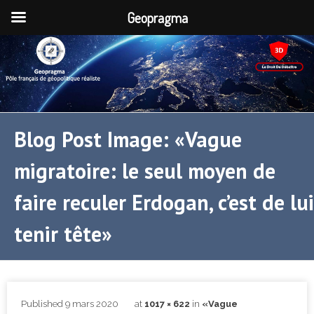
Geopragma
Blog Post Image: «Vague
migratoire: le seul moyen de
faire reculer Erdogan, c’est de lui
tenir tête»
Published
9 mars 2020
at
1017 × 622
in
«Vague