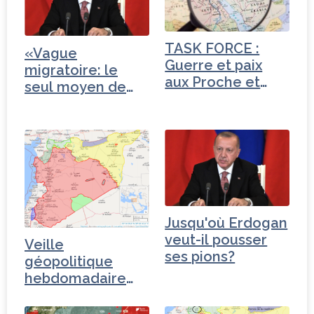
TASK FORCE :
«Vague
Guerre et paix
migratoire: le
aux Proche et
seul moyen de
Moyen-Orient
faire reculer…
Jusqu'où Erdogan
veut-il pousser
Veille
ses pions?
géopolitique
hebdomadaire
sur le conflit
syrien