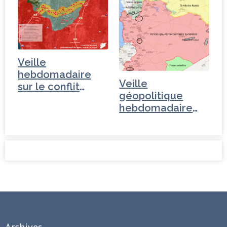
Veille
hebdomadaire
Veille
sur le conflit
géopolitique
syrien
hebdomadaire
sur la Syrie