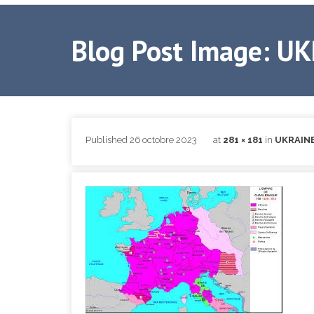
Blog Post Image: U
Published
26 octobre 2023
at
281 × 181
in
UKRAINE