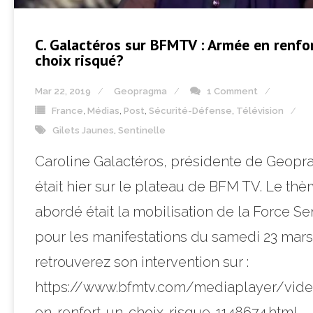
C. Galactéros sur BFMTV : Armée en renfor
choix risqué?
Mar 22, 2019
Geopragma
1 Comment
France
,
Médias
,
Post
,
Sécurité-Défense
,
Télévision
Gilets Jaunes
,
Sentinelle
Caroline Galactéros, présidente de Geopr
était hier sur le plateau de BFM TV. Le th
abordé était la mobilisation de la Force Se
pour les manifestations du samedi 23 mars
retrouverez son intervention sur :
https://www.bfmtv.com/mediaplayer/vid
en-renfort-un-choix-risque-1148674.html