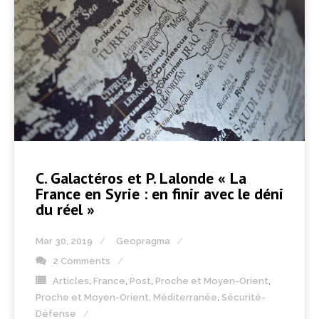
C. Galactéros et P. Lalonde « La
France en Syrie : en finir avec le déni
du réel »
Mar 30, 2019
Geopragma
2 Comments
Articles
,
France
,
Post
,
Proche et Moyen-Orient
,
Proche et Moyen-Orient, Méditerranée
,
Sécurité-
Défense