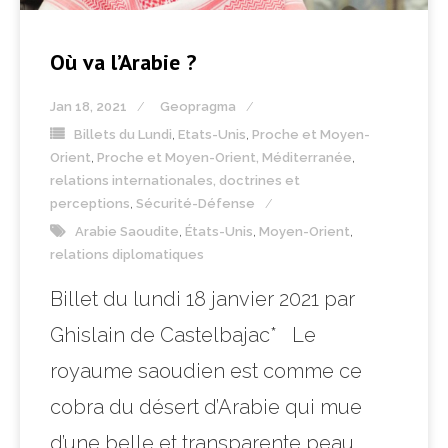
Où va l’Arabie ?
Jan 18, 2021
Geopragma
Billets du Lundi
,
Etats-Unis
,
Proche et Moyen-
Orient
,
Proche et Moyen-Orient, Méditerranée
,
relations internationales, doctrines et
perceptions
,
Sécurité-Défense
Arabie Saoudite
,
États-Unis
,
Moyen-Orient
,
relations diplomatiques
Billet du lundi 18 janvier 2021 par
Ghislain de Castelbajac* Le
royaume saoudien est comme ce
cobra du désert d’Arabie qui mue
d’une belle et transparente peau