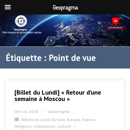
Geopragma
Étiquette :
Point de vue
[Billet du Lundi] « Retour d’une
semaine à Moscou »
Déc 10, 2018
Geopragma
Billets du Lundi
,
Eurasie
,
Europe
,
France
,
Religions, civilisations, culture