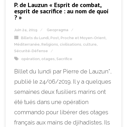
P. de Lauzun « Esprit de combat,
esprit de sacrifice : au nom de quoi
? »
Juin 24, 2019
Geopragma
Billets du Lundi
,
Post
,
Proche et Moyen-Orient,
Méditerranée
,
Religions, civilisations, culture
,
Sécurité-Défense
opération
,
otages
,
Sacrifice
Billet du lundi par Pierre de Lauzun*,
publié le 24/06/2019. Il y a quelques
semaines deux fusiliers marins ont
été tués dans une opération
commando pour libérer des otages
français aux mains de djihadistes. Ils