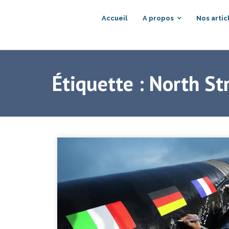
Accueil
A propos
Nos artic
Étiquette :
North St