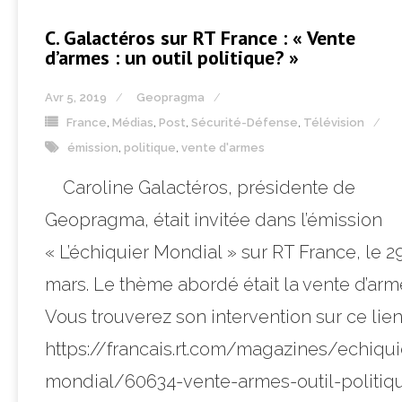
C. Galactéros sur RT France : « Vente
d’armes : un outil politique? »
Avr 5, 2019
Geopragma
France
,
Médias
,
Post
,
Sécurité-Défense
,
Télévision
émission
,
politique
,
vente d'armes
Caroline Galactéros, présidente de
Geopragma, était invitée dans l’émission
« L’échiquier Mondial » sur RT France, le 2
mars. Le thème abordé était la vente d’arm
Vous trouverez son intervention sur ce lien
https://francais.rt.com/magazines/echiqui
mondial/60634-vente-armes-outil-politiq