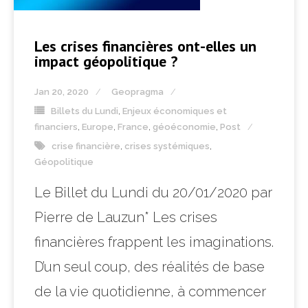
Les crises financières ont-elles un
impact géopolitique ?
Jan 20, 2020
Geopragma
Billets du Lundi
,
Enjeux économiques et
financiers
,
Europe
,
France
,
géoéconomie
,
Post
crise financière
,
crises systémiques
,
Géopolitique
Le Billet du Lundi du 20/01/2020 par
Pierre de Lauzun* Les crises
financières frappent les imaginations.
D’un seul coup, des réalités de base
de la vie quotidienne, à commencer