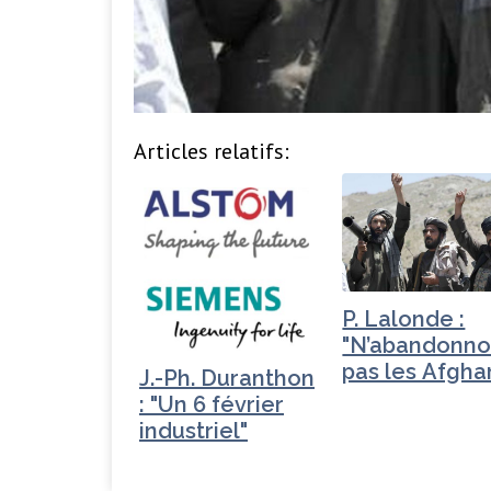
Articles relatifs:
P. Lalonde :
"N’abandonno
pas les Afgha
J.-Ph. Duranthon
: "Un 6 février
industriel"