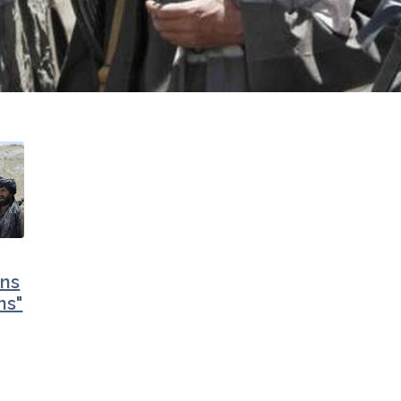
ns
ns"