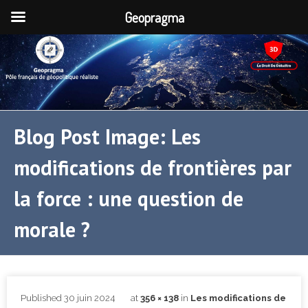
Geopragma
Blog Post Image: Les
modifications de frontières par
la force : une question de
morale ?
Published
30 juin 2024
at
356 × 138
in
Les modifications de