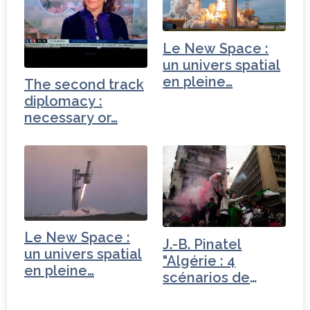
Le New Space :
un univers spatial
en pleine…
The second track
diplomacy :
necessary or…
Le New Space :
J.-B. Pinatel
un univers spatial
"Algérie : 4
en pleine…
scénarios de
sortie de crise"