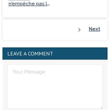
n’empêche pas la
vertu
Next
LEAVE A COMMENT