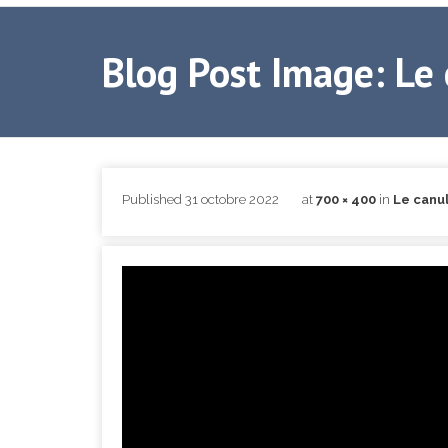
Blog Post Image: Le 
Published
31 octobre 2022
at
700 × 400
in
Le canul