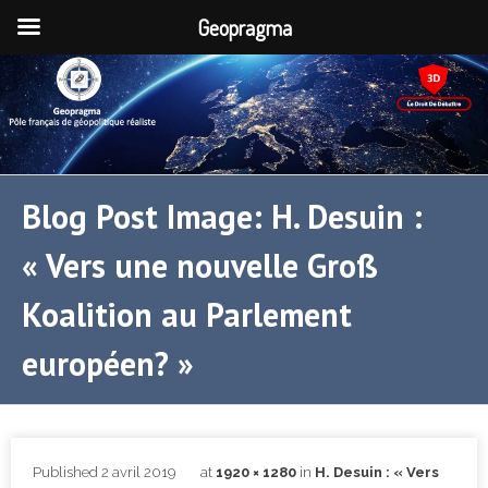
Geopragma
Blog Post Image: H. Desuin :
« Vers une nouvelle Groß
Koalition au Parlement
européen? »
Published
2 avril 2019
at
1920 × 1280
in
H. Desuin : « Vers