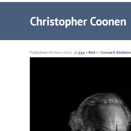
Christopher Coonen
Published
16 mars 2021
at
534 × 800
in
Conseil d’admin