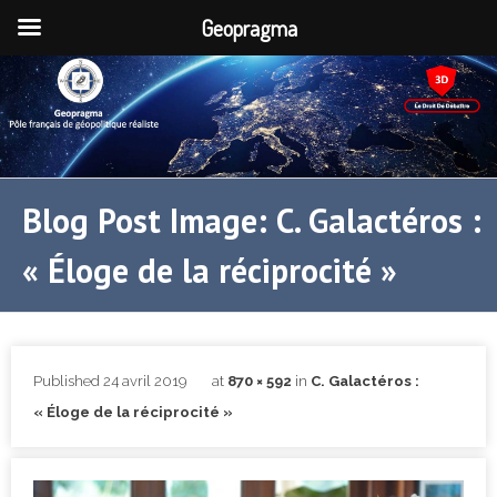
Geopragma
Blog Post Image: C. Galactéros :
« Éloge de la réciprocité »
Published
24 avril 2019
at
870 × 592
in
C. Galactéros :
« Éloge de la réciprocité »