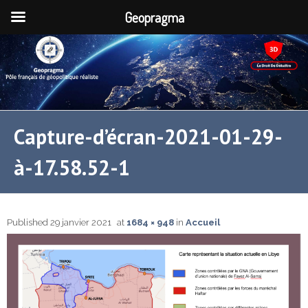
Geopragma
Capture-d’écran-2021-01-29-
à-17.58.52-1
Published
29 janvier 2021
at
1684 × 948
in
Accueil