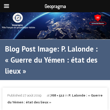
Geopragma
Blog Post Image: P. Lalonde :
« Guerre du Yémen : état des
lieux »
Published
27 août 2019
at
768 × 512
in
P. Lalonde : « Guerre
du Yémen : état des lieux »