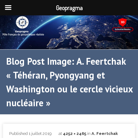
Geopragma
Blog Post Image: A. Feertchak
« Téhéran, Pyongyang et
Washington ou le cercle vicieux
nucléaire »
Published
1 juillet 2019
at
4252 × 2465
in
A. Feertchak