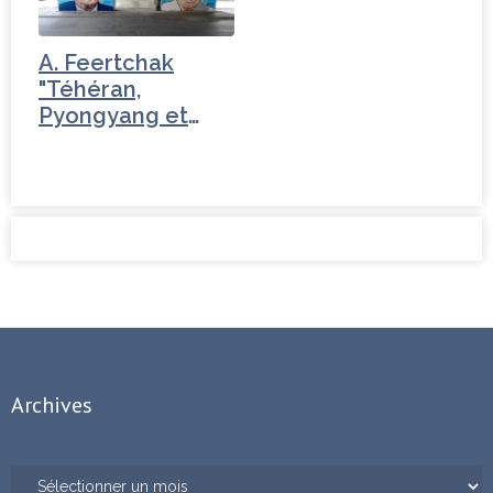
A. Feertchak
"Téhéran,
Pyongyang et
Washington ou
le…
Archives